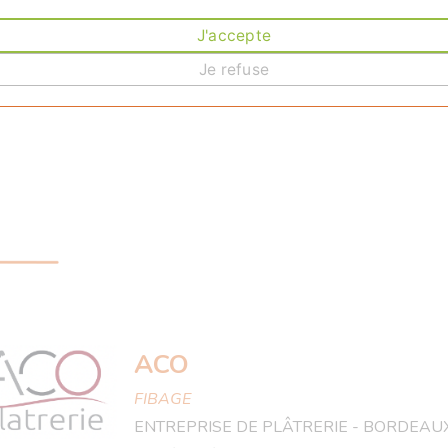
J'accepte
Nous sommes une quarantaine d'entreprises
Je refuse
agissant dans tous les corps d'état du bâtiment.
ACO
FIBAGE
ENTREPRISE DE PLÂTRERIE - BORDEAU