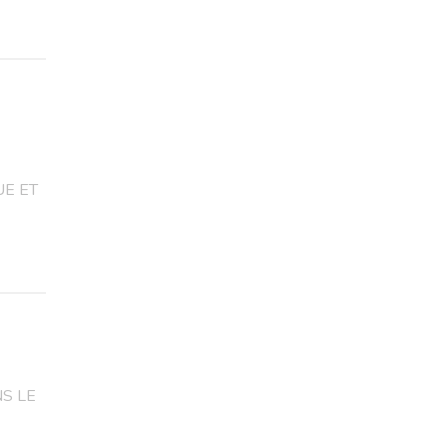
E ET
S LE