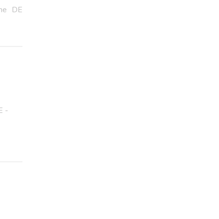
ine DE
 -